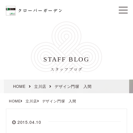
t
o
g
g
l
e
n
a
v
i
STAFF BLOG
g
a
t
スタッフブログ
i
o
n
HOME
立川店
デザイン門塀 入間
HOME
立川店
デザイン門塀 入間
2015.04.10