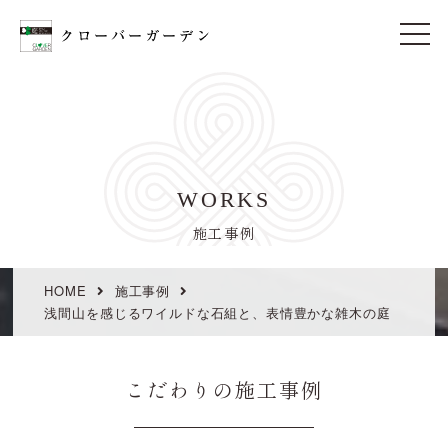
t
o
g
g
l
e
n
a
v
i
WORKS
g
a
t
施工事例
i
o
n
HOME
施工事例
浅間山を感じるワイルドな石組と、表情豊かな雑木の庭
こだわりの施工事例