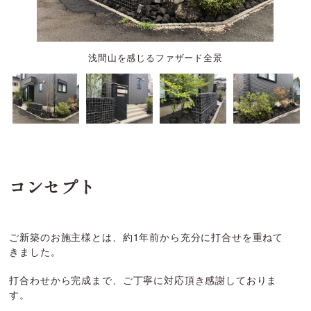
渋い建物と重厚感のある石張り門塀とガビオ
浅間山を感じるファザード全景
アオハダとガビオンボックス
浅間石と四季折々の樹木
平面計画図
コンセプト
ご新築のお施主様とは、約1年前から充分に打合せを重ねて
きました。
打合わせから完成まで、ご丁寧に対応頂き感謝しておりま
す。