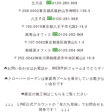
立川店
0120-280-968
〒208-0002東京都武蔵村山市神明3-136-3
八王子店
0120-281-968
〒192-0919東京都八王子市七国2-16-2
南青山オフィス
0120-282-968
〒107-0062東京都港区南青山3-1-3
相模原オフィス
0120-284-968
〒252-0242神奈川県相模原市中央区横山2-15-8
☘️お問い合わせはお電話か、
WEB予約フォーム
までどうぞ！
☘️クローバーガーデンは
家庭用プール
を展示している数少な
い会社です
☘️最近の施工例は
こちら
をご覧ください
↓↓↓ LINE公式アカウントの『友だち登録』でお問合せも
簡単です！ ↓↓↓