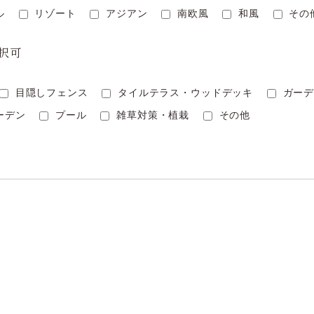
ラル
リゾート
アジアン
南欧風
和風
そ
択可
目隠しフェンス
タイルテラス・ウッドデッキ
ガー
ガーデン
プール
雑草対策・植栽
その他