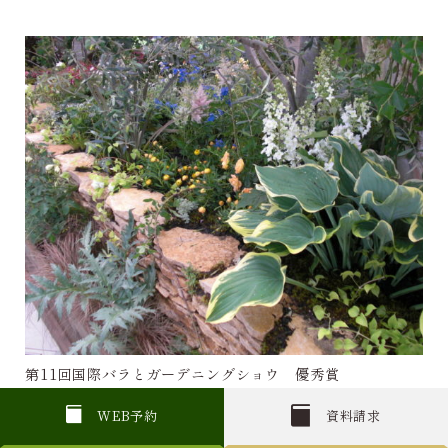
第11回国際バラとガーデニングショウ 優秀賞
W
E
B
予約
資料請求