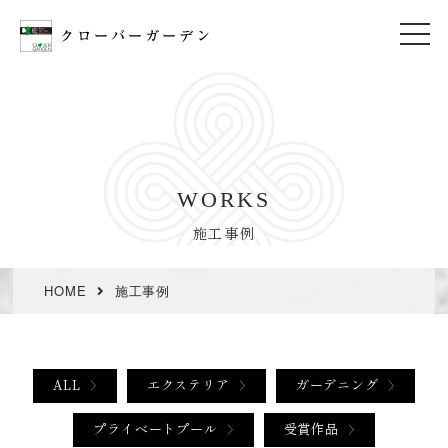
t
o
g
g
l
e
n
a
v
i
WORKS
g
a
t
施工事例
i
o
n
HOME
施工事例
ALL
エクステリア
ガーデニング
プライベートプール
受賞作品