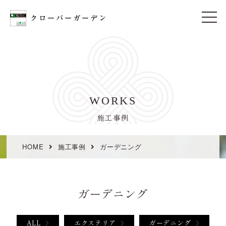
t
o
g
g
l
e
n
a
v
i
WORKS
g
a
t
施工事例
i
o
n
HOME
施工事例
ガーデニング
ガーデニング
ALL
エクステリア
ガーデニング