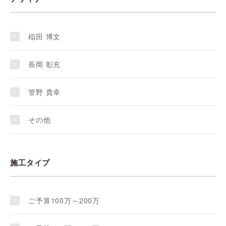
稲田 博文
長岡 彰充
管野 貴幸
その他
施工タイプ
ご予算100万～200万