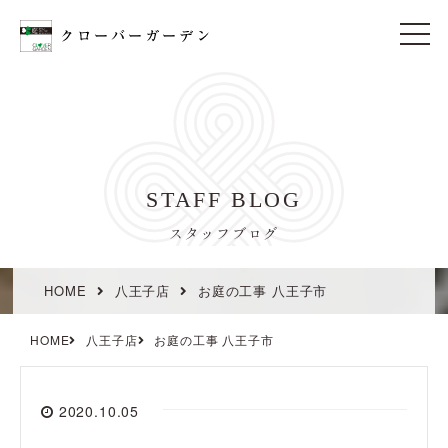
t
o
g
g
l
e
n
a
v
i
STAFF BLOG
g
a
t
スタッフブログ
i
o
n
HOME
八王子店
お庭の工事 八王子市
HOME
八王子店
お庭の工事 八王子市
2020.10.05