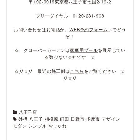
〒192-0919東京都八王子市七国2-16-2
フリーダイヤル 0120-281-968
お問い合わせはお電話か、
WEB予約フォーム
までどう
ぞ！
☆ クローバーガーデンは
家庭用プール
を展示してい
る数少ない会社です ☆
☆彡☆彡 最近の施工例は
こちら
をご覧ください ☆
彡☆彡
八王子店
外構 八王子 相模原 町田 日野市 多摩市 デザイン
モダン シンプル おしゃれ