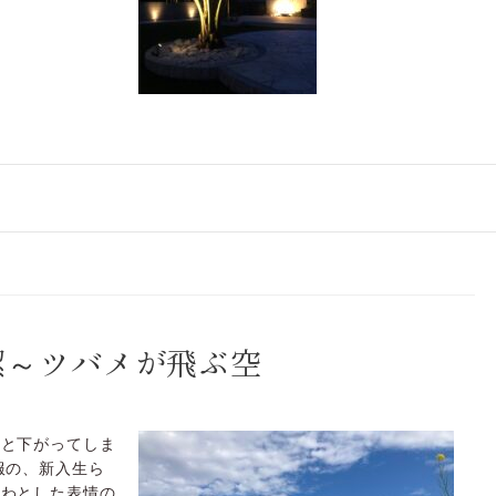
潔～ツバメが飛ぶ空
んと下がってしま
服の、新入生ら
そわとした表情の