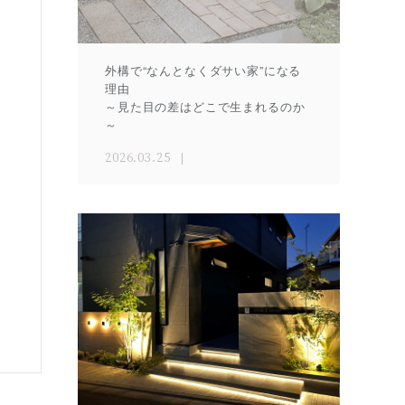
外構で“なんとなくダサい家”になる
理由
～見た目の差はどこで生まれるのか
～
2026.03.25