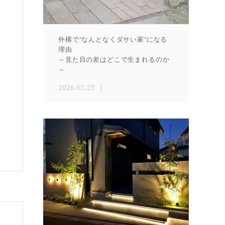
外構で“なんとなくダサい家”になる
理由
～見た目の差はどこで生まれるのか
～
2026.03.25