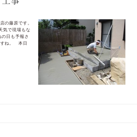
ス工事
川店の藤原です。
天気で現場もな
れの日も予報さ
ですね。 本日