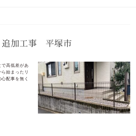
ス追加工事 平塚市
とで高低差があ
から始まったリ
の心配事を無く