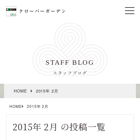
t
o
g
g
l
e
n
a
v
i
STAFF BLOG
g
a
t
スタッフブログ
i
o
n
HOME
2015年 2月
HOME
2015年 2月
2015年 2月 の投稿一覧