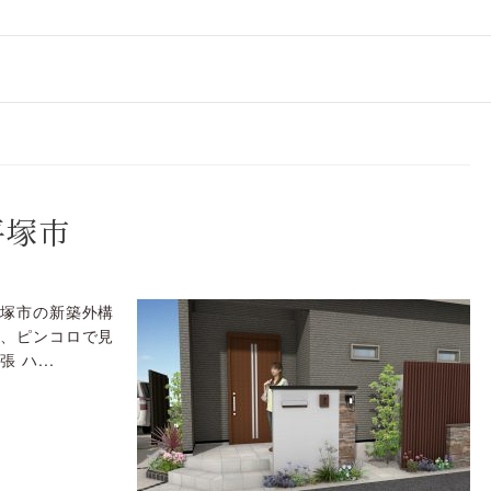
平塚市
平塚市の新築外構
為、ピンコロで見
ハ...