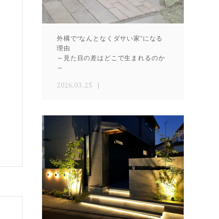
外構で“なんとなくダサい家”になる
理由
～見た目の差はどこで生まれるのか
～
2026.03.25