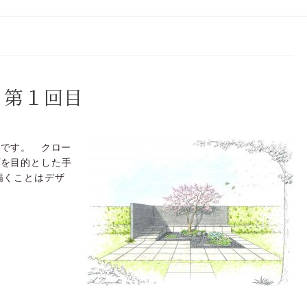
 第１回目
岡です。 クロー
プを目的とした手
描くことはデザ