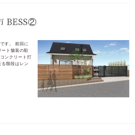
 BESS②
です。 前回に
リート舗装の駐
しコンクリート打
なる階段はレン