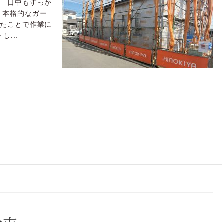
す 日中もすっか
、本格的なガー
きたことで作業に
...