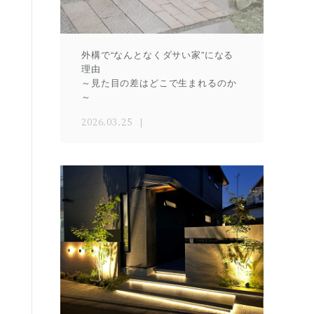
外構で“なんとなくダサい家”になる
理由
～見た目の差はどこで生まれるのか
～
2026.03.25