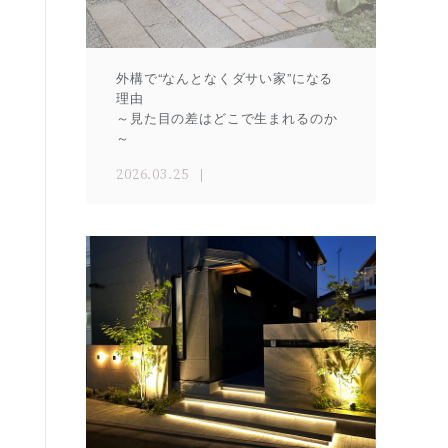
外構で“なんとなくダサい家”になる
理由
～見た目の差はどこで生まれるのか
～
2026.03.25