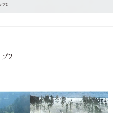
ップ2
プ2