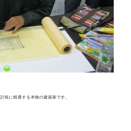
。
市計画に精通する本物の建築家です。
。