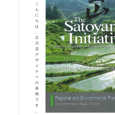
こ
ん
に
ち
は
、
立
川
店
デ
ザ
イ
ナ
ー
の
長
岡
で
す
。