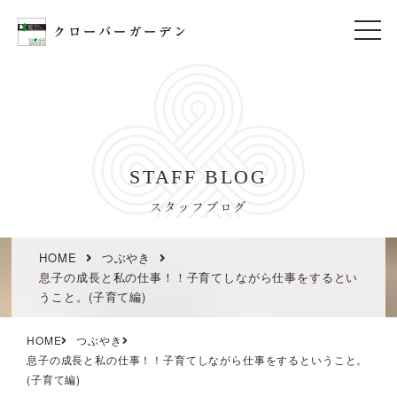
t
o
g
g
l
e
n
a
v
i
STAFF BLOG
g
a
t
スタッフブログ
i
o
n
HOME
つぶやき
息子の成長と私の仕事！！子育てしながら仕事をするとい
うこと。(子育て編)
HOME
つぶやき
息子の成長と私の仕事！！子育てしながら仕事をするということ。
(子育て編)