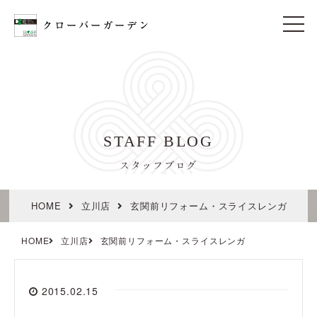
t
o
g
g
l
e
n
a
v
i
STAFF BLOG
g
a
t
スタッフブログ
i
o
n
HOME
立川店
玄関前リフォーム・スライスレンガ
HOME
立川店
玄関前リフォーム・スライスレンガ
2015.02.15