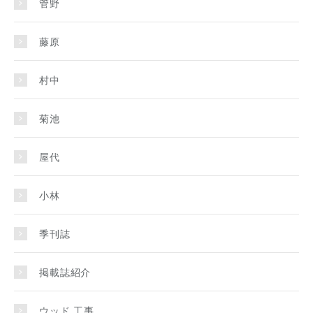
管野
藤原
村中
菊池
屋代
小林
季刊誌
掲載誌紹介
ウッド 工事