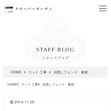
t
o
g
g
l
e
n
a
v
i
STAFF BLOG
g
a
t
スタッフブログ
i
o
n
HOME
ウッド 工事
目隠しフェンス 素材
HOME
ウッド 工事
目隠しフェンス 素材
2014.11.09