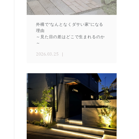
外構で“なんとなくダサい家”になる
理由
～見た目の差はどこで生まれるのか
～
2026.03.25