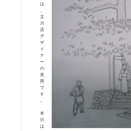
は
、
立
川
店
デ
ザ
イ
ナ
ー
の
長
岡
で
す
。
本
日
は