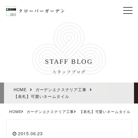
t
o
g
g
l
e
n
a
v
i
STAFF BLOG
g
a
t
スタッフブログ
i
o
n
HOME
ガーデンエクステリア工事
【表札】可愛いネームタイル
HOME
ガーデンエクステリア工事
【表札】可愛いネームタイル
2015.06.23