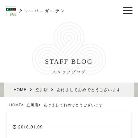
t
o
g
g
l
e
n
a
v
i
STAFF BLOG
g
a
t
スタッフブログ
i
o
n
HOME
立川店
あけましておめでとうございます
HOME
立川店
あけましておめでとうございます
2016.01.09