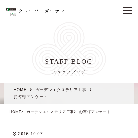
t
o
g
g
l
e
n
a
v
i
STAFF BLOG
g
a
t
スタッフブログ
i
o
n
HOME
ガーデンエクステリア工事
お客様アンケート
HOME
ガーデンエクステリア工事
お客様アンケート
2016.10.07