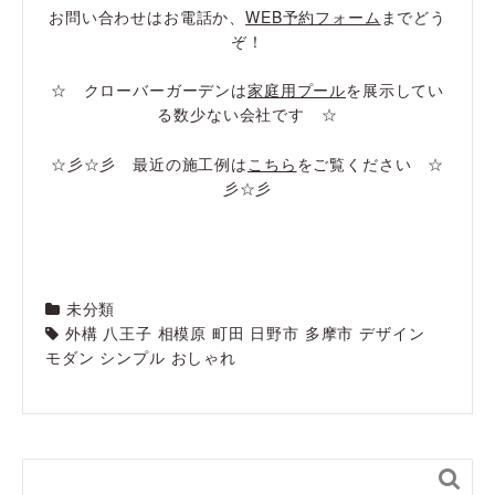
お問い合わせはお電話か、
WEB予約フォーム
までどう
ぞ！
☆ クローバーガーデンは
家庭用プール
を展示してい
る数少ない会社です ☆
☆彡☆彡 最近の施工例は
こちら
をご覧ください ☆
彡☆彡
未分類
外構 八王子 相模原 町田 日野市 多摩市 デザイン
モダン シンプル おしゃれ
