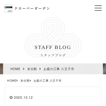
t
o
g
g
l
e
n
a
v
i
STAFF BLOG
g
a
t
スタッフブログ
i
o
n
HOME
未分類
お庭の工事 八王子市
HOME
未分類
お庭の工事 八王子市
2020.10.12