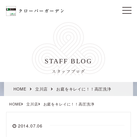
t
o
g
g
l
e
n
a
v
i
STAFF BLOG
g
a
t
スタッフブログ
i
o
n
HOME
立川店
お庭をキレイに！！高圧洗浄
HOME
立川店
お庭をキレイに！！高圧洗浄
2014.07.06