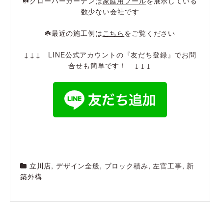
☘️クローバーガーデンは
家庭用プール
を展示している
数少ない会社です
☘️最近の施工例は
こちら
をご覧ください
↓↓↓ LINE公式アカウントの『友だち登録』でお問
合せも簡単です！ ↓↓↓
立川店
,
デザイン全般
,
ブロック積み
,
左官工事
,
新
築外構