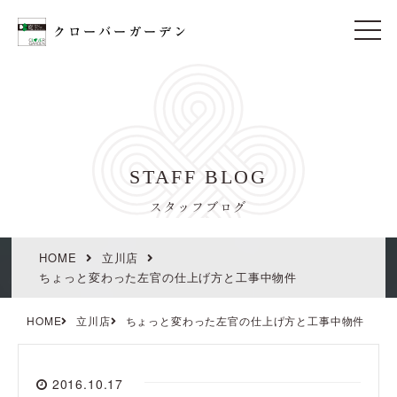
t
o
g
g
l
e
n
a
v
i
STAFF BLOG
g
a
t
スタッフブログ
i
o
n
HOME
立川店
ちょっと変わった左官の仕上げ方と工事中物件
HOME
立川店
ちょっと変わった左官の仕上げ方と工事中物件
2016.10.17