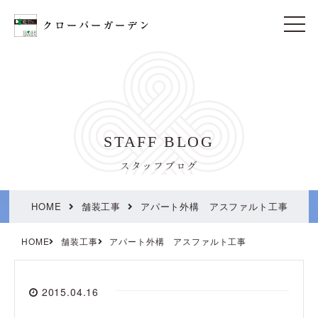
t
o
g
g
l
e
n
a
v
i
STAFF BLOG
g
a
t
スタッフブログ
i
o
n
HOME
舗装工事
アパート外構 アスファルト工事
HOME
舗装工事
アパート外構 アスファルト工事
2015.04.16