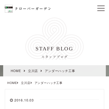
t
o
g
g
l
e
n
a
v
i
STAFF BLOG
g
a
t
スタッフブログ
i
o
n
HOME
立川店
アンダーハッチ工事
HOME
立川店
アンダーハッチ工事
2016.10.03