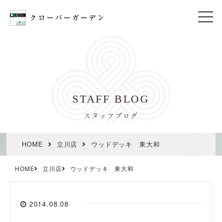
t
o
g
g
l
e
n
a
v
i
STAFF BLOG
g
a
t
スタッフブログ
i
o
n
HOME
立川店
ウッドデッキ 東大和
HOME
立川店
ウッドデッキ 東大和
2014.08.08