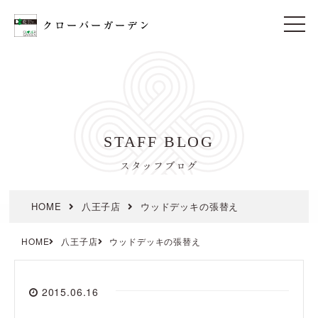
t
o
g
g
l
e
n
a
v
i
STAFF BLOG
g
a
t
スタッフブログ
i
o
n
HOME
八王子店
ウッドデッキの張替え
HOME
八王子店
ウッドデッキの張替え
2015.06.16