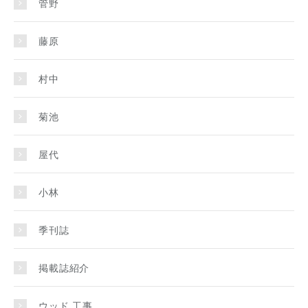
管野
藤原
村中
菊池
屋代
小林
季刊誌
掲載誌紹介
ウッド 工事