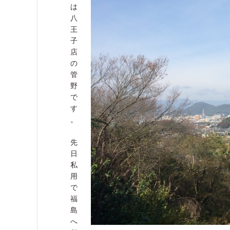
は
八
王
子
店
の
管
野
で
す
。
先
日
私
用
で
福
島
へ