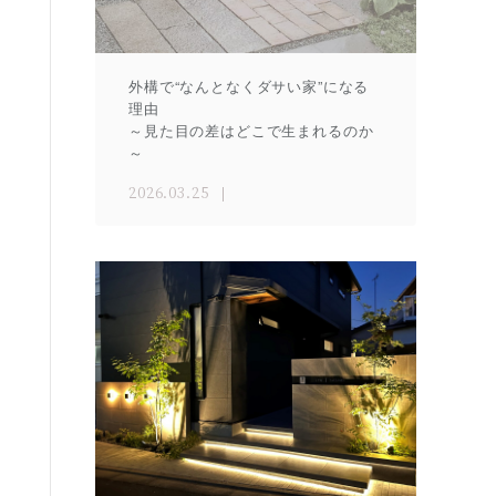
外構で“なんとなくダサい家”になる
理由
～見た目の差はどこで生まれるのか
～
2026.03.25