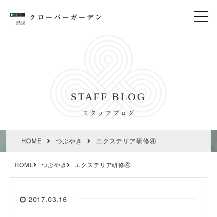
t
o
g
g
l
e
n
a
v
i
STAFF BLOG
g
a
t
スタッフブログ
i
o
n
HOME
つぶやき
エクステリア研修④
HOME
つぶやき
エクステリア研修④
2017.03.16