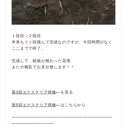
１段目～２段目
本来もう１段積んで完成なのですが、今回時間がなく
ここまでで終了。
完成して、植栽が植わった花壇
またの報告でお見せ致します＾＾
第3回エクステリア研修
←を見る
第5回エクステリア研修
←はこちらから
━━━━━━━━━━━━━━━━━━━━━━━━
━━━━━━━━━━