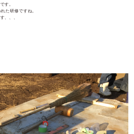
本です。
われた研修ですね。
ます、、、
チ