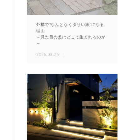
外構で“なんとなくダサい家”になる
理由
～見た目の差はどこで生まれるのか
～
2026.03.25