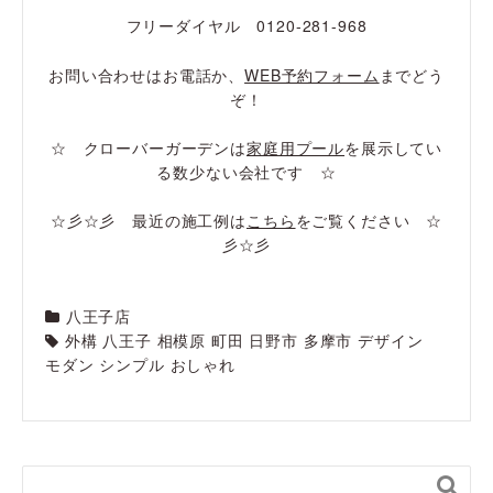
フリーダイヤル 0120-281-968
お問い合わせはお電話か、
WEB予約フォーム
までどう
ぞ！
☆ クローバーガーデンは
家庭用プール
を展示してい
る数少ない会社です ☆
☆彡☆彡 最近の施工例は
こちら
をご覧ください ☆
彡☆彡
八王子店
外構 八王子 相模原 町田 日野市 多摩市 デザイン
モダン シンプル おしゃれ
