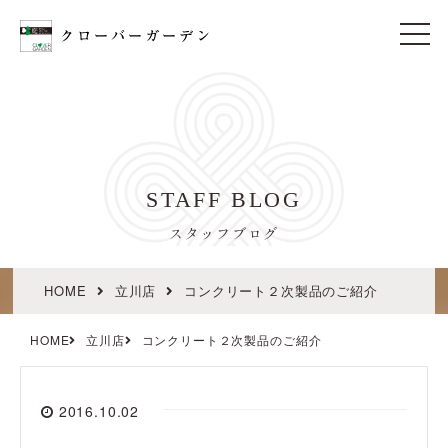
t
o
g
g
l
e
n
a
v
i
STAFF BLOG
g
a
t
スタッフブログ
i
o
n
HOME
立川店
コンクリート２次製品のご紹介
HOME
立川店
コンクリート２次製品のご紹介
2016.10.02