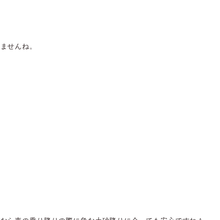
けませんね。
れなら車の乗り降りの際に急な土砂降りに会っても安心ですね＾