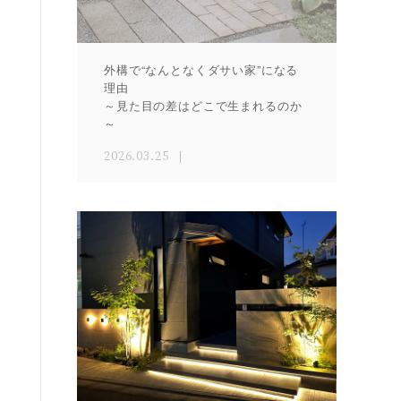
外構で“なんとなくダサい家”になる
理由
～見た目の差はどこで生まれるのか
～
2026.03.25