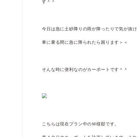
す＾＾
今日は急に土砂降りの雨が降ったりで気が抜
車に乗る間に急に降られたら困ります＞＜
そんな時に便利なのがカーポートです＾＾
こちらは現在プラン中のＭ様邸です。
車４台分のカーポートを計画しています。こ