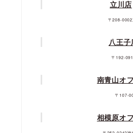
立川店
〒208-00
八王子
〒192-0
南青山オ
〒107-
相模原オ
〒252-024