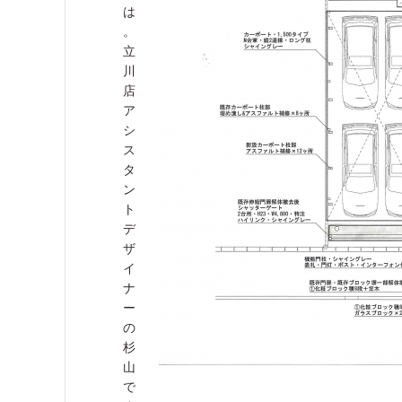
は
。
立
川
店
ア
シ
ス
タ
ン
ト
デ
ザ
イ
ナ
ー
の
杉
山
で