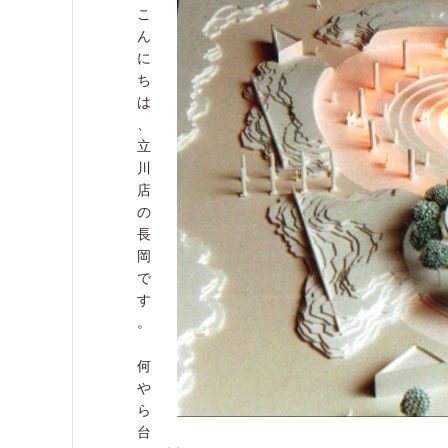
こ
ん
に
ち
は
、
立
川
店
の
長
岡
で
す
。
何
や
ら
台