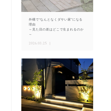
外構で“なんとなくダサい家”になる
理由
～見た目の差はどこで生まれるのか
～
2026.03.25