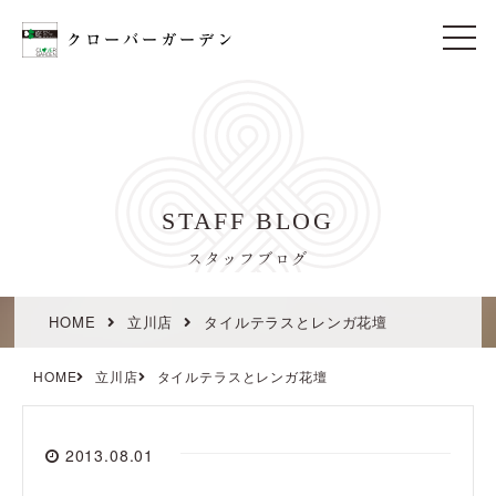
t
o
g
g
l
e
n
a
v
i
STAFF BLOG
g
a
t
スタッフブログ
i
o
n
HOME
立川店
タイルテラスとレンガ花壇
HOME
立川店
タイルテラスとレンガ花壇
2013.08.01