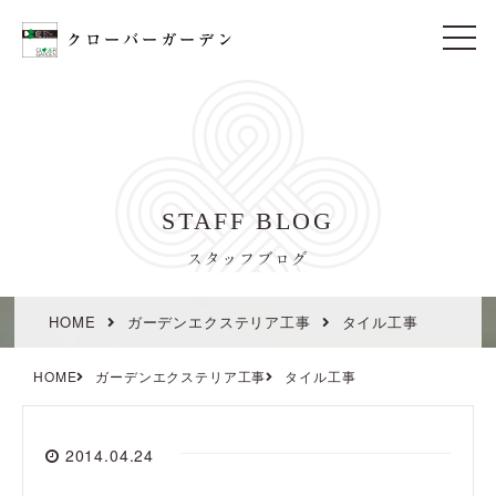
t
o
g
g
l
e
n
a
v
i
STAFF BLOG
g
a
t
スタッフブログ
i
o
n
HOME
ガーデンエクステリア工事
タイル工事
HOME
ガーデンエクステリア工事
タイル工事
2014.04.24