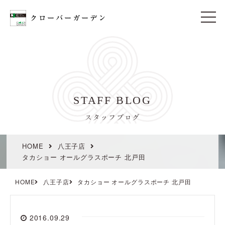
t
o
g
g
l
e
n
a
v
i
STAFF BLOG
g
a
t
スタッフブログ
i
o
n
HOME
八王子店
タカショー オールグラスポーチ 北戸田
HOME
八王子店
タカショー オールグラスポーチ 北戸田
2016.09.29