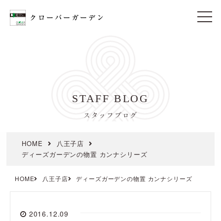
t
o
g
g
l
e
n
a
v
i
STAFF BLOG
g
a
t
スタッフブログ
i
o
n
HOME
八王子店
ディーズガーデンの物置 カンナシリーズ
HOME
八王子店
ディーズガーデンの物置 カンナシリーズ
2016.12.09