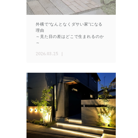
外構で“なんとなくダサい家”になる
理由
～見た目の差はどこで生まれるのか
～
2026.03.25