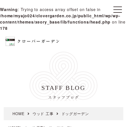
Warning
: Trying to access array offset on false in
t
/home/myajo024/clovergarden.co.jp/public_html/wp/wp-
o
g
content/themes/xeory_base/lib/functions/head.php
on line
g
178
l
e
n
a
v
i
g
a
t
i
o
n
STAFF BLOG
スタッフブログ
HOME
ウッド 工事
ドッグガーデン