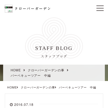
t
o
g
g
l
e
n
a
v
i
STAFF BLOG
g
a
t
スタッフブログ
i
o
n
HOME
クローバーガーデンの事
バーベキューツアー 中編
HOME
クローバーガーデンの事
バーベキューツアー 中編
2016.07.18