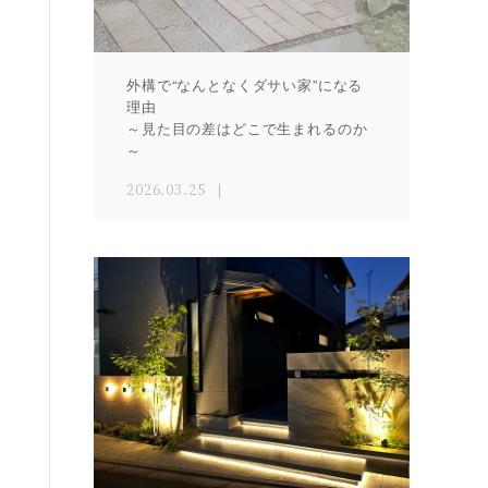
外構で“なんとなくダサい家”になる
理由
～見た目の差はどこで生まれるのか
～
2026.03.25