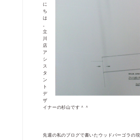
に
ち
は
。
立
川
店
ア
シ
ス
タ
ン
ト
デ
ザ
イナーの杉山です＾＾
先週の私のブログで書いたウッドパーゴラの