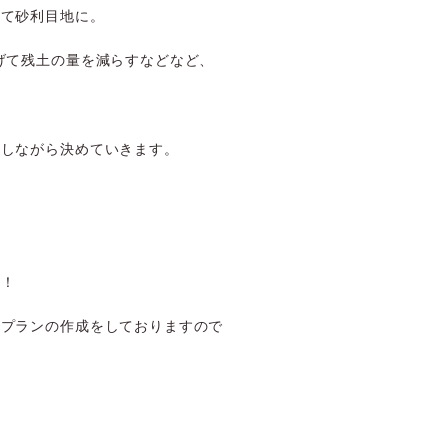
して砂利目地に。
げて残土の量を減らすなどなど、
をしながら決めていきます。
！！
うプランの作成をしておりますので