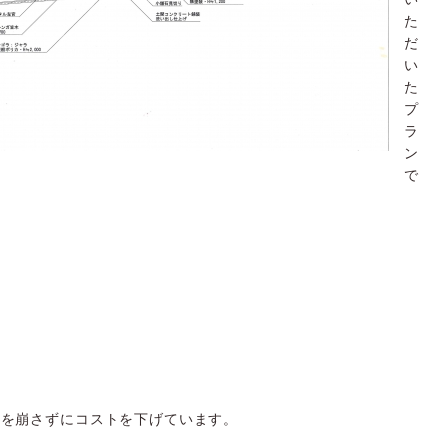
た
だ
い
た
プ
ラ
ン
で
形を崩さずにコストを下げています。