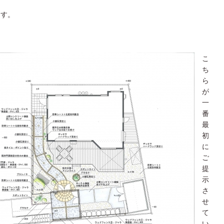
ます。
こ
ち
ら
が
一
番
最
初
に
ご
提
示
さ
せ
て
い