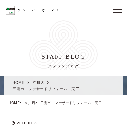
t
o
g
g
l
e
n
a
v
i
STAFF BLOG
g
a
t
スタッフブログ
i
o
n
HOME
立川店
三鷹市 ファサードリフォーム 完工
HOME
立川店
三鷹市 ファサードリフォーム 完工
2016.01.31