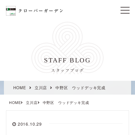
t
o
g
g
l
e
n
a
v
i
STAFF BLOG
g
a
t
スタッフブログ
i
o
n
HOME
立川店
中野区 ウッドデッキ完成
HOME
立川店
中野区 ウッドデッキ完成
2016.10.29