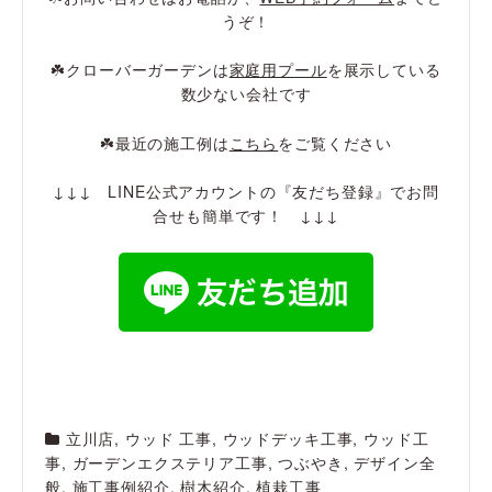
うぞ！
☘️クローバーガーデンは
家庭用プール
を展示している
数少ない会社です
☘️最近の施工例は
こちら
をご覧ください
↓↓↓ LINE公式アカウントの『友だち登録』でお問
合せも簡単です！ ↓↓↓
立川店
,
ウッド 工事
,
ウッドデッキ工事
,
ウッド工
事
,
ガーデンエクステリア工事
,
つぶやき
,
デザイン全
般
,
施工事例紹介
,
樹木紹介
,
植栽工事