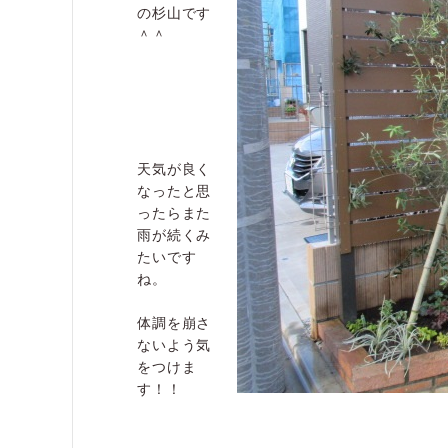
の杉山です
＾＾
天気が良く
なったと思
ったらまた
雨が続くみ
たいです
ね。
体調を崩さ
ないよう気
をつけま
す！！