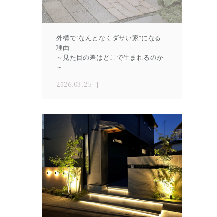
外構で“なんとなくダサい家”になる
理由
～見た目の差はどこで生まれるのか
～
2026.03.25