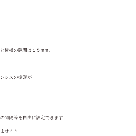
と横板の隙間は１５mm、
エンシスの樹形が
間の間隔等を自由に設定できます。
いませ＾＾