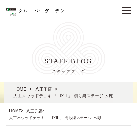
t
o
g
g
l
e
n
a
v
i
STAFF BLOG
g
a
t
スタッフブログ
i
o
n
HOME
八王子店
人工木ウッドデッキ 「LIXIL」 樹ら楽ステージ 木彫
HOME
八王子店
人工木ウッドデッキ 「LIXIL」 樹ら楽ステージ 木彫