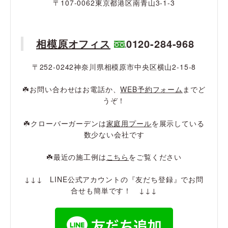
〒107-0062東京都港区南青山3-1-3
相模原オフィス
0120-284-968
〒252-0242神奈川県相模原市中央区横山2-15-8
☘️お問い合わせはお電話か、
WEB予約フォーム
までど
うぞ！
☘️クローバーガーデンは
家庭用プール
を展示している
数少ない会社です
☘️最近の施工例は
こちら
をご覧ください
↓↓↓ LINE公式アカウントの『友だち登録』でお問
合せも簡単です！ ↓↓↓