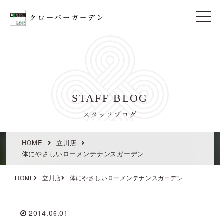
t
o
g
g
l
e
n
a
v
i
STAFF BLOG
g
a
t
スタッフブログ
i
o
n
HOME
立川店
体にやさしいローメンテナンスガーデン
HOME
立川店
体にやさしいローメンテナンスガーデン
2014.06.01