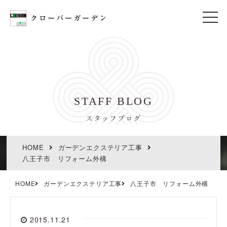
t
o
g
g
l
e
n
a
v
i
STAFF BLOG
g
a
t
スタッフブログ
i
o
n
HOME
ガーデンエクステリア工事
八王子市 リフォーム外構
HOME
ガーデンエクステリア工事
八王子市 リフォーム外構
2015.11.21