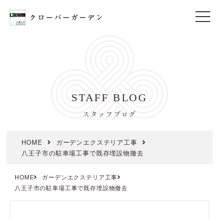
t
o
g
g
l
e
n
a
v
i
STAFF BLOG
g
a
t
スタッフブログ
i
o
n
HOME
ガーデンエクステリア工事
八王子市の駐車場工事で既存埋設物撤去
HOME
ガーデンエクステリア工事
八王子市の駐車場工事で既存埋設物撤去