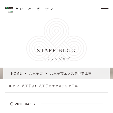
t
o
g
g
l
e
n
a
v
i
STAFF BLOG
g
a
t
スタッフブログ
i
o
n
HOME
八王子店
八王子市エクステリア工事
HOME
八王子店
八王子市エクステリア工事
2016.04.06