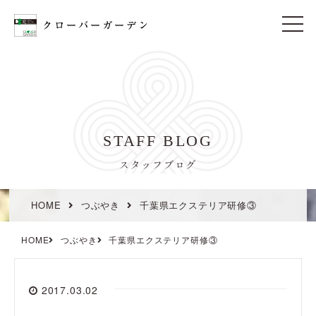
t
o
g
g
l
e
n
a
v
i
STAFF BLOG
g
a
t
スタッフブログ
i
o
n
HOME
つぶやき
千葉県エクステリア研修③
HOME
つぶやき
千葉県エクステリア研修③
2017.03.02